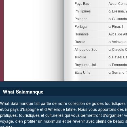
Pays Bas
Avda. Coma
Phillipines
c/ Eresma, 
Pologne
c/ Guisando
Portugal
c/ Pinar, 1
Romanie
Avda. de Alf
Russie
c/ Velázque
Afrique du Sud
c/ Claudio 
Turquie
c/ Rafael C
Royaume Uni
c/ Fernando
Etats Unis
c/ Serrano,
What Salamanque
What Salamanque fait partie de notre collection de guides touristiques 
et/ou pays d'Espagne et d'Amérique latine. Nous vous apportons des i
pratiques, touristiques et culturelles qui vous permettront d'organiser v
voyage, d'en profiter un maximum et de revenir avec pleins de beaux 