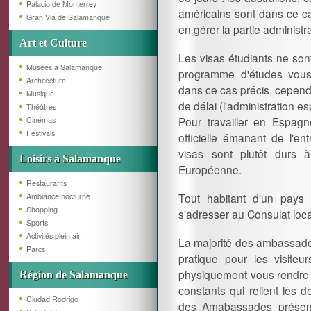
Palacio de Monterrey
américains sont dans ce cas
Gran Via de Salamanque
en gérer la partie administ
Art et Culture
Les visas étudiants ne sont 
Musées à Salamanque
programme d'études vous 
Architecture
dans ce cas précis, cepen
Musique
de délai (l'administration e
Théâtres
Pour travailler en Espag
Cinémas
Festivals
officielle émanant de l'en
visas sont plutôt durs à
Loisirs à Salamanque
Européenne.
Restaurants
Tout habitant d'un pays
Ambiance nocturne
Shopping
s'adresser au Consulat loc
Sports
Activités plein air
La majorité des ambassades
Parcs
pratique pour les visit
physiquement vous rendre à 
Région de Salamanque
constants qui relient les d
Ciudad Rodrigo
des Amabassades présent