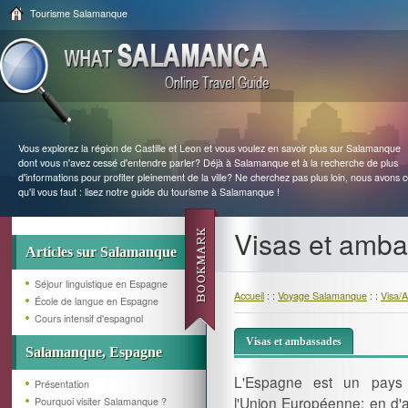
Tourisme Salamanque
Vous explorez la région de Castille et Leon et vous voulez en savoir plus sur Salamanque
dont vous n'avez cessé d'entendre parler? Déjà à Salamanque et à la recherche de plus
d'informations pour profiter pleinement de la ville? Ne cherchez pas plus loin, nous avons 
qu'il vous faut : lisez notre guide du tourisme à Salamanque !
Visas et amb
Articles sur Salamanque
Séjour linguistique en Espagne
Accueil
: :
Voyage Salamanque
: :
Visa/
École de langue en Espagne
Cours intensif d'espagnol
Visas et ambassades
Salamanque, Espagne
L'Espagne est un pay
Présentation
l'Union Européenne; en d'a
Pourquoi visiter Salamanque ?