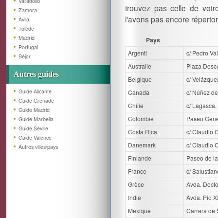
Valladolid
trouvez pas celle de votr
Zamora
l'avons pas encore répertor
Avila
Tolède
Madrid
Pays
Portugal
Argenti
c/ Pedro Val
Béjar
Australie
Plaza Descu
Autres guides
Belgique
c/ Velázquez
Guide Alicante
Canada
c/ Núñez de
Guide Grenade
Chilie
c/ Lagasca,
Guide Madrid
Colombie
Paseo Gene
Guide Marbella
Guide Séville
Costa Rica
c/ Claudio C
Guide Valence
Danemark
c/ Claudio C
Autres villes/pays
Finlande
Paseo de la
France
c/ Salustia
Grèce
Avda. Docto
Indie
Avda. Pio XI
Mexique
Carrera de 