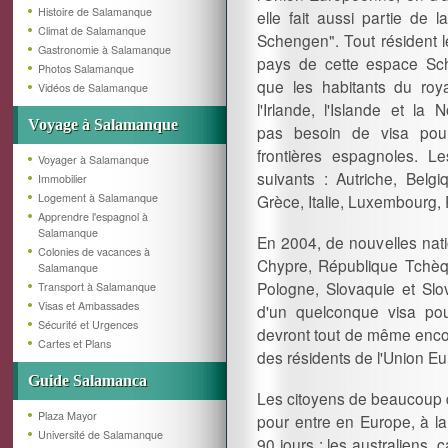
Histoire de Salamanque
elle fait aussi partie de 
Climat de Salamanque
Schengen". Tout résident l
Gastronomie à Salamanque
pays de cette espace Sch
Photos Salamanque
que les habitants du roy
Vidéos de Salamanque
l'Irlande, l'Islande et la 
Voyage à Salamanque
pas besoin de visa pou
frontières espagnoles. 
Voyager à Salamanque
suivants : Autriche, Belg
Immobilier
Logement à Salamanque
Grèce, Italie, Luxembourg,
Apprendre l'espagnol à
Salamanque
En 2004, de nouvelles natio
Colonies de vacances à
Chypre, République Tchèque
Salamanque
Pologne, Slovaquie et Slo
Transport à Salamanque
Visas et Ambassades
d'un quelconque visa po
Sécurité et Urgences
devront tout de même encore
Cartes et Plans
des résidents de l'Union E
Guide Salamanca
Les citoyens de beaucoup d
Plaza Mayor
pour entre en Europe, à la
Université de Salamanque
90 jours : les australiens, 